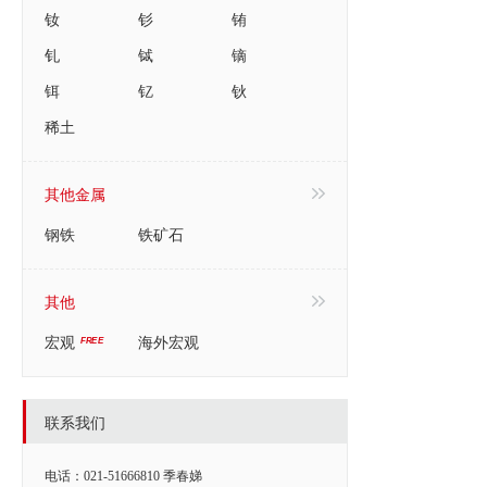
钕
钐
铕
钆
铽
镝
铒
钇
钬
稀土
其他金属
钢铁
铁矿石
其他
宏观
海外宏观
联系我们
电话：021-51666810 季春娣