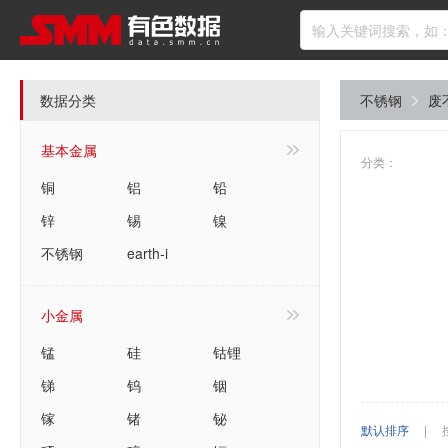
数据分类
不锈钢
废
基本金属
分类：
铜
铝
铅
锌
锡
镍
不锈钢
earth-i
小金属
锰
硅
钴锂
锑
钨
铟
镓
锗
铋
默认排序
|