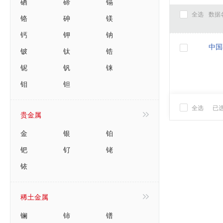
硒
碲
镉
全选
数据
铬
砷
镁
钙
钾
钠
中国
铍
钛
锆
铌
钒
铼
钼
钽
全选
已
贵金属
金
银
铂
钯
钌
铑
铱
稀土金属
镧
铈
镨