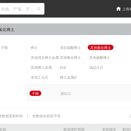
输入关键词搜索，如：价格、产量、开工率、库存
上海
氟化稀土
不限
稀土
混合碳酸稀土
其他氟化稀土
其他混合稀土金属
其他氯化稀土
其他碳酸稀土
其他稀土金属
钍矿
成品火石
未加工火石
稀土金属矿
不限
进出口
按数据更新时间
|
按数据名称首字母
名称
数据维护周期
更新频率
数据