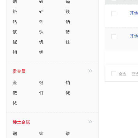
硒
碲
镉
铬
砷
镁
其
钙
钾
钠
铍
钛
锆
其
铌
钒
铼
钼
钽
贵金属
全选
已
金
银
铂
钯
钌
铑
铱
稀土金属
镧
铈
镨