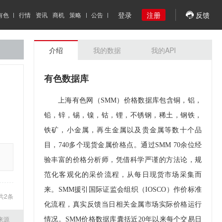
登录
注册
反馈
有色
行情
资讯
商机
策略
公告
介绍
我的数据
我的API
有色数据库
上海有色网（SMM）价格数据库包含铜，铝，
铅，锌，锡，镍，钴，锂，不锈钢，稀土，钢铁，
铁矿，小金属，再生金属以及贵金属等数十个品
目，740多个现货金属价格点。通过SMM 70余位经
验丰富的价格分析师，凭借科学严谨的方法论，规
范化客观化的采价流程，从每日现货市场采集而
来。SMM援引国际证监会组织（IOSCO）作价标准
共
2
条
化流程，真实反馈当日相关金属市场实际价格运行
情况。SMM价格数据库囊括近20年以来每个交易日
来源