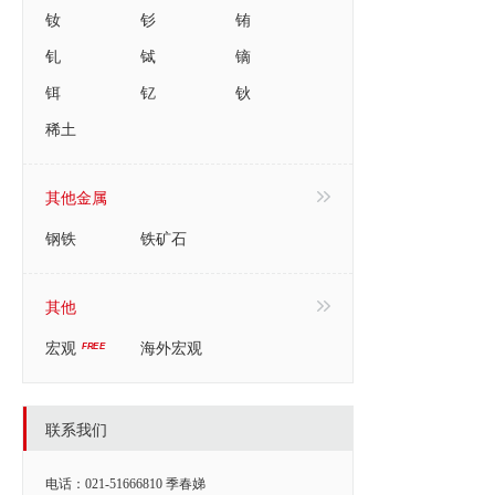
钕
钐
铕
钆
铽
镝
铒
钇
钬
稀土
其他金属
钢铁
铁矿石
其他
宏观
海外宏观
联系我们
电话：021-51666810 季春娣