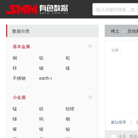
数据分类
稀土
其他
基本金属
分类：
铜
铝
铅
锌
锡
镍
不锈钢
earth-i
小金属
锰
硅
钴锂
锑
钨
铟
默认排序
|
镓
锗
铋
全选
数据