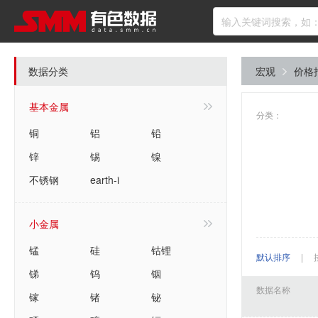
数据分类
宏观
价格
基本金属
分类：
铜
铝
铅
锌
锡
镍
不锈钢
earth-i
小金属
锰
硅
钴锂
默认排序
|
锑
钨
铟
数据名称
镓
锗
铋