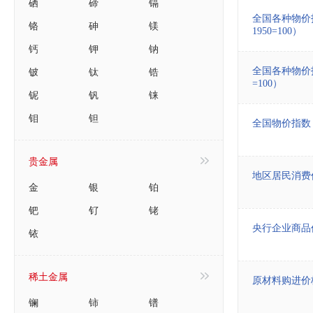
硒
碲
镉
全国各种物价
铬
砷
镁
1950=100）
钙
钾
钠
铍
钛
锆
全国各种物价
=100）
铌
钒
铼
钼
钽
全国物价指数
贵金属
地区居民消费
金
银
铂
钯
钌
铑
央行企业商品
铱
稀土金属
原材料购进价
镧
铈
镨