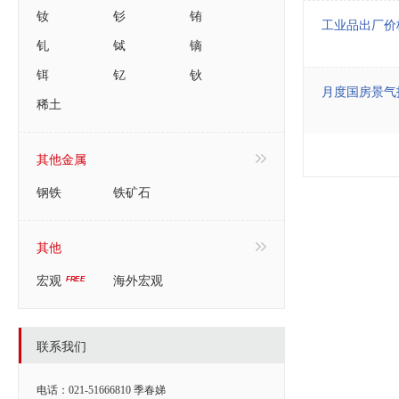
钕
钐
铕
工业品出厂价
钆
铽
镝
铒
钇
钬
月度国房景气
稀土
其他金属
钢铁
铁矿石
其他
宏观
海外宏观
联系我们
电话：021-51666810 季春娣