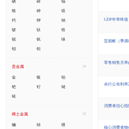
硒
碲
镉
铬
砷
镁
钙
钾
钠
GDP年率终值
铍
钛
锆
铌
钒
铼
贸易帐（季调
钼
钽
零售销售月率(
贵金属
金
银
铂
央行公布利率
钯
钌
铑
铱
消费者信心指
稀土金属
镧
铈
镨
核心消费者物