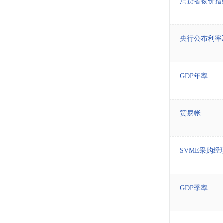
消费者物价指
央行公布利率
GDP年率
贸易帐
SVME采购
GDP季率