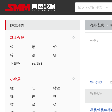
数据分类
海外宏观
基本金属
分类：
铜
铝
铅
锌
锡
镍
不锈钢
earth-i
小金属
默认排序
|
锰
硅
钴锂
数据名称
锑
钨
铟
镓
锗
铋
零售销售年率(