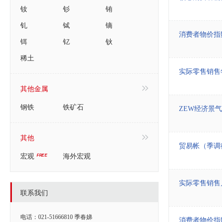
钕
钐
铕
钆
铽
镝
消费者物价指
铒
钇
钬
稀土
实际零售销售
其他金属
钢铁
铁矿石
ZEW经济景
其他
贸易帐（季调
宏观
海外宏观
实际零售销售
联系我们
电话：021-51666810 季春娣
消费者物价指