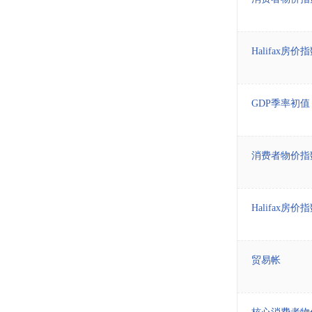
Halifax房
GDP季率初值
消费者物价指
Halifax房
贸易帐