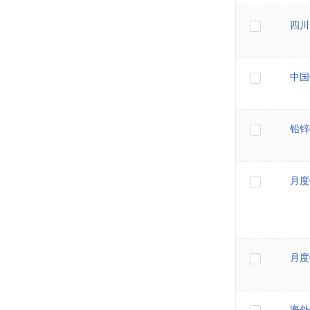
四川
中国
铅锌
月度
月度
海外