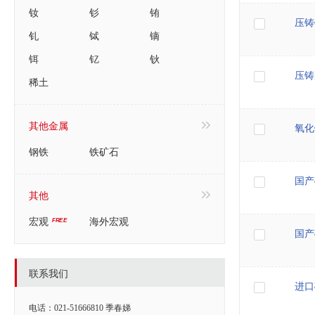
钕
钐
铕
压铸
钆
铽
镝
铒
钇
钬
压铸
稀土
其他金属
氧化
钢铁
铁矿石
国产
其他
宏观
海外宏观
国产
联系我们
进口
电话：021-51666810 季春娣