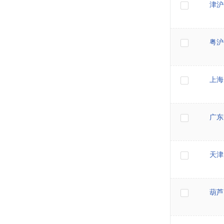
津沪
粤沪
上海
广东
天津
葫芦