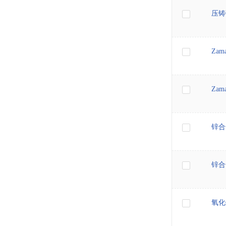
压铸
Za
Za
锌合
锌合
氧化锌