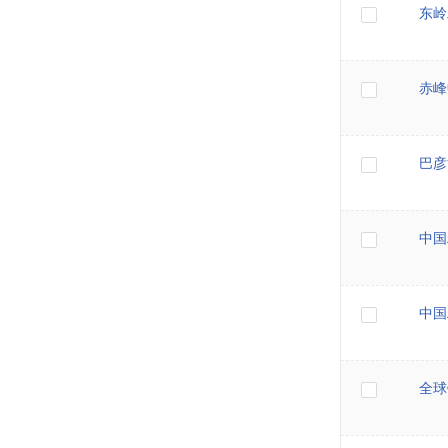
东岭
赤峰
巴彦
中国
中国
全球