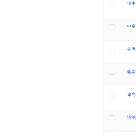
汉中
中金
株洲
驰宏
豫光
河池