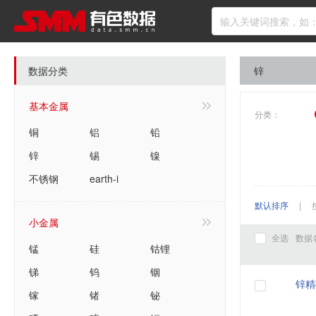
数据分类
锌
基本金属
分类：
铜
铝
铅
锌
锡
镍
不锈钢
earth-i
默认排序
|
小金属
全选
数据
锰
硅
钴锂
锑
钨
铟
锌精
镓
锗
铋