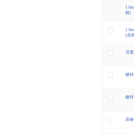
1.
税)
1.
(含税
月度
镀锌
镀锌
压铸