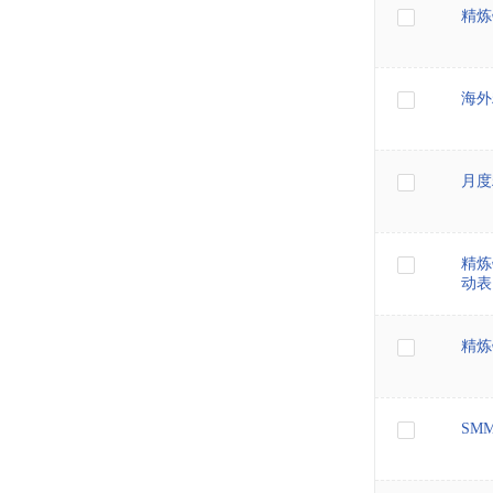
精炼
海外
月度
精炼
动表
精炼
SM