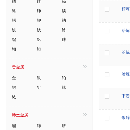
硒
碲
镉
精炼
铬
砷
镁
钙
钾
钠
铍
钛
锆
冶炼
铌
钒
铼
钼
钽
冶炼
贵金属
冶炼
金
银
铂
钯
钌
铑
铱
下游
稀土金属
镀锌
镧
铈
镨