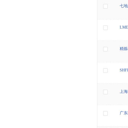
七地
LM
精炼
SH
上海
广东