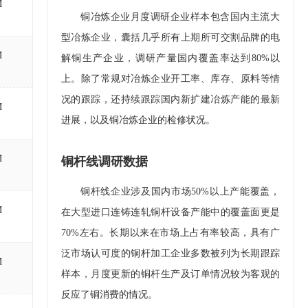
M
铜冶炼企业月度调研企业样本包含国内主流大
型冶炼企业，囊括几乎所有上期所可交割品牌的电
M
解铜生产企业，调研产量国内覆盖率达到80%以
上。除了常规对冶炼企业开工率、库存、原料等情
况的跟踪，还持续跟踪国内新扩建冶炼产能的最新
M
进展，以及铜冶炼企业的检修状况。
M
铜杆线调研数据
铜杆线企业涉及国内市场50%以上产能覆盖，
M
在大型进口连铸连轧铜杆设备产能中的覆盖面更是
70%左右。长期以来在市场上占有率较高，具有广
泛市场认可度的铜杆加工企业多数被列为长期跟踪
M
样本，月度更新的铜杆生产及订单情况较为客观的
反应了铜消费的情况。