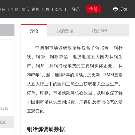
登录
注册
反馈
有色
行情
资讯
商机
策略
公告
介绍
我的数据
我的API
中国铜市场调研数据库包含了铜冶炼、铜杆
线、铜管、铜板带箔、电线电缆五大国内从铜生
产、铜加工到铜终端消费的主要铜实体企业。 从
2007年1月起，连续8年的持续月度更新，SMM直接
从五大行业中的国内主流企业获取相关企业生产、
订单、库存、市场预期等核心数据，及时跟踪了解
中国铜市场从供应到消费、库存以及市场心态的最
298
条
直观变化。
来源
铜冶炼调研数据