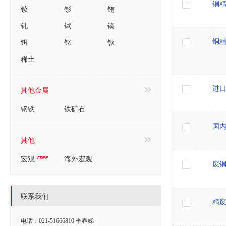
铜精
钕
钐
铕
钆
铽
镝
铒
钇
钬
铜
稀土
其他金属
进口
钢铁
铁矿石
国
其他
宏观
海外宏观
废
联系我们
精
电话：021-51666810 季春娣