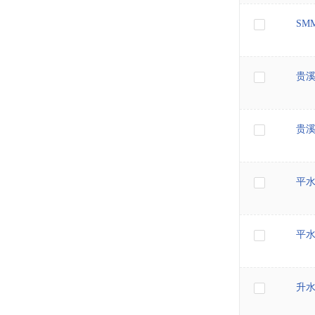
SM
贵
贵
平
平
升