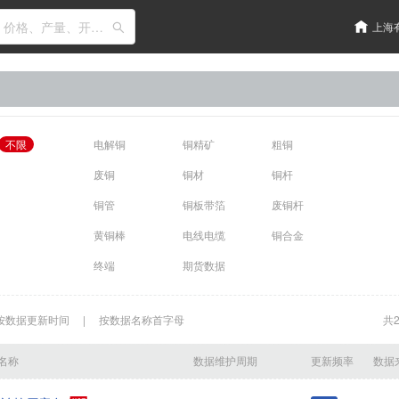
输入关键词搜索，如：价格、产量、开工率、库存
上海
不限
电解铜
铜精矿
粗铜
废铜
铜材
铜杆
铜管
铜板带箔
废铜杆
黄铜棒
电线电缆
铜合金
终端
期货数据
按数据更新时间
|
按数据名称首字母
共
名称
数据维护周期
更新频率
数据