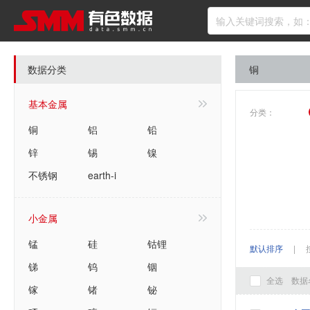
数据分类
铜
基本金属
分类：
铜
铝
铅
锌
锡
镍
不锈钢
earth-i
小金属
锰
硅
钴锂
默认排序
|
锑
钨
铟
全选
数据
镓
锗
铋