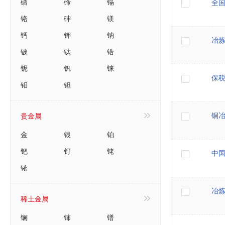
硒
碲
镉
全
铬
砷
镁
钙
钾
钠
冶
铍
钛
锆
铌
钒
铼
保
钼
钽
贵金属
铜
金
银
铂
钯
钌
铑
中国
铱
冶
稀土金属
镧
铈
镨