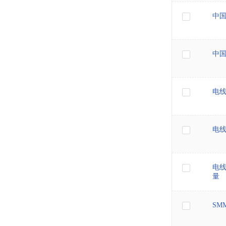
中
中
电
电
电
量
SM