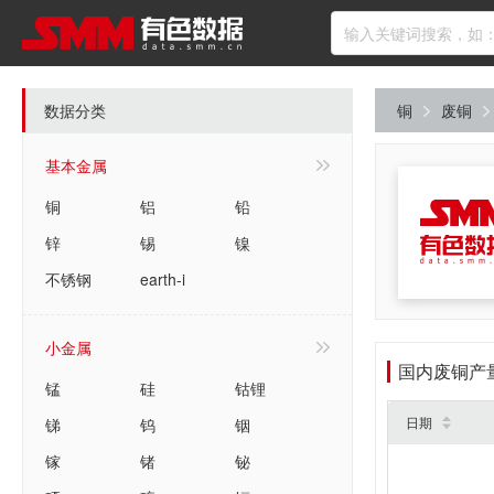
数据分类
铜
废铜
基本金属
铜
铝
铅
锌
锡
镍
不锈钢
earth-i
小金属
国内废铜产
锰
硅
钴锂
日期
锑
钨
铟
镓
锗
铋