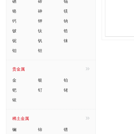
硒
碲
镉
铬
砷
镁
钙
钾
钠
铍
钛
锆
铌
钒
铼
钼
钽
贵金属
金
银
铂
钯
钌
铑
铱
稀土金属
镧
铈
镨