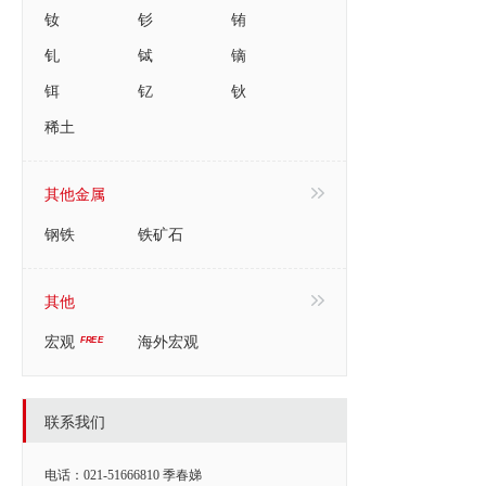
钕
钐
铕
钆
铽
镝
铒
钇
钬
稀土
其他金属
钢铁
铁矿石
其他
宏观
海外宏观
联系我们
电话：021-51666810 季春娣