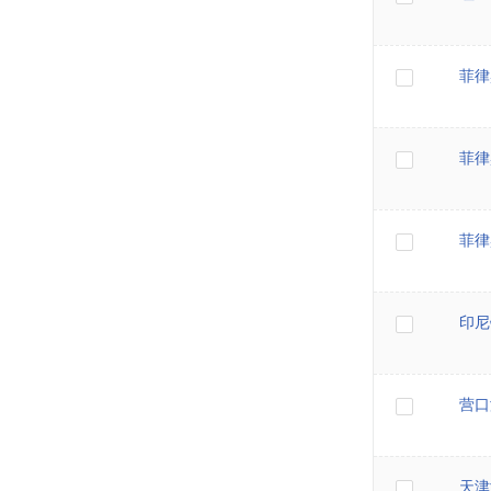
菲律
菲律
菲律
印尼
营口
天津