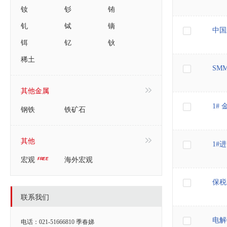
钕
钐
铕
钆
铽
镝
中国
铒
钇
钬
稀土
SM
其他金属
1#
钢铁
铁矿石
其他
1#
宏观
海外宏观
保税
联系我们
电解
电话：021-51666810 季春娣