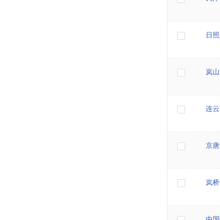
日照
岚山
连云
京唐
岚桥
中国