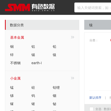
数据分类
镍
基本金属
分类：
铜
铝
铅
锌
锡
镍
不锈钢
earth-i
小金属
锰
硅
钴锂
锑
钨
铟
默认排序
|
镓
锗
铋
全选
数据