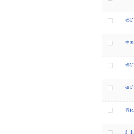
镍矿
中国
镍矿
镍矿
硫化
红土