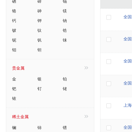
硒
碲
镉
铬
砷
镁
全国
钙
钾
钠
铍
钛
锆
铌
钒
铼
全国
钼
钽
全国
贵金属
金
银
铂
全国
钯
钌
铑
铱
上海
稀土金属
镧
铈
镨
全国