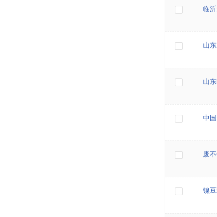
临沂
山东
山东
中国
废不
镍豆