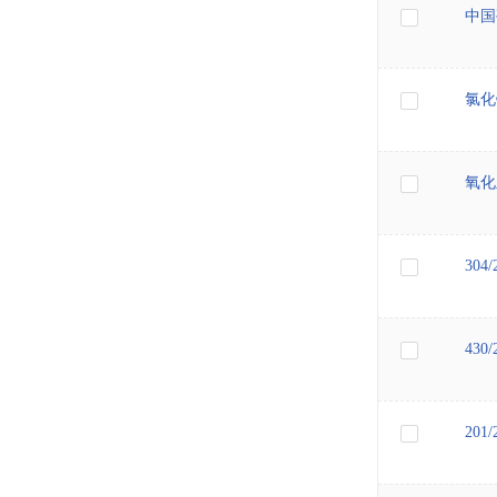
中国
氯化镍
氧化亚
304
430
201