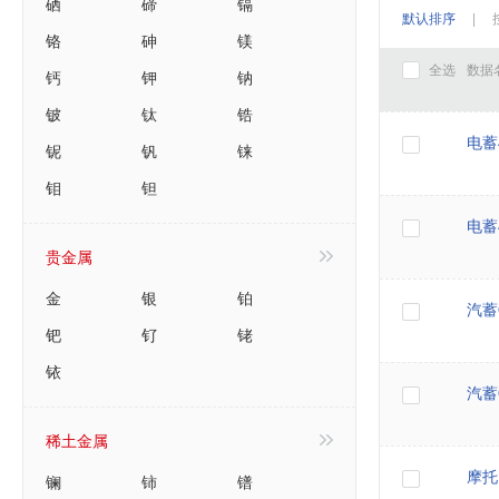
硒
碲
镉
默认排序
|
铬
砷
镁
全选
数据
钙
钾
钠
铍
钛
锆
电蓄4
铌
钒
铼
钼
钽
电蓄4
贵金属
金
银
铂
汽蓄
钯
钌
铑
铱
汽蓄
稀土金属
摩托
镧
铈
镨