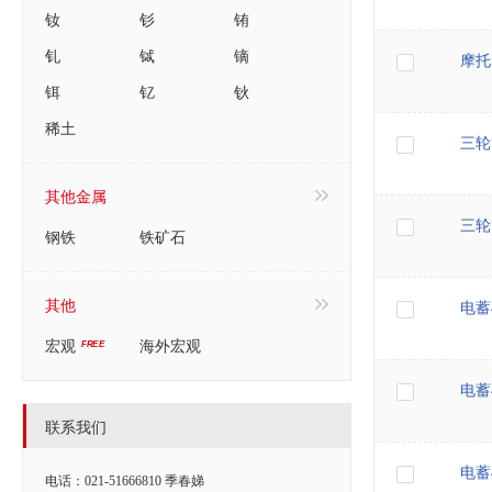
钕
钐
铕
钆
铽
镝
摩托
铒
钇
钬
稀土
三轮
其他金属
三轮
钢铁
铁矿石
其他
电蓄4
宏观
海外宏观
电蓄4
联系我们
电蓄4
电话：021-51666810 季春娣