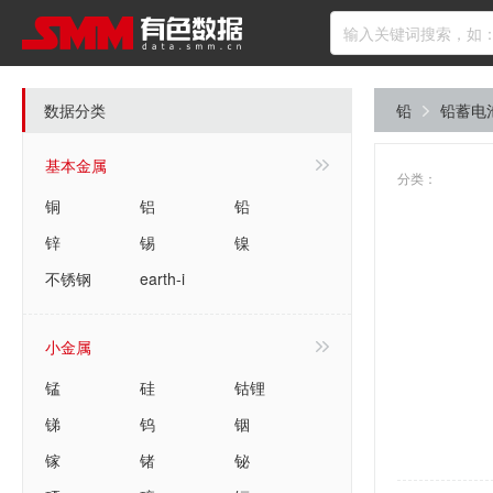
数据分类
铅
铅蓄电
基本金属
分类：
铜
铝
铅
锌
锡
镍
不锈钢
earth-i
小金属
锰
硅
钴锂
锑
钨
铟
镓
锗
铋