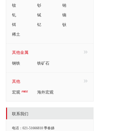
钕
钐
铕
钆
铽
镝
铒
钇
钬
稀土
其他金属
钢铁
铁矿石
其他
宏观
海外宏观
联系我们
电话：021-51666810 季春娣