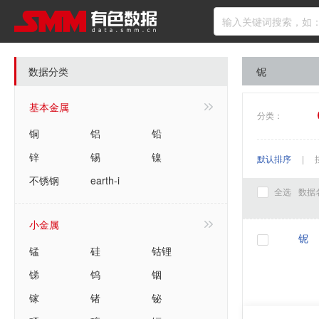
数据分类
铌
基本金属
分类：
铜
铝
铅
锌
锡
镍
默认排序
|
不锈钢
earth-i
全选
数据
小金属
铌
锰
硅
钴锂
锑
钨
铟
镓
锗
铋