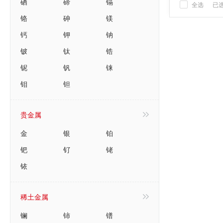
硒
碲
镉
全选
已
铬
砷
镁
钙
钾
钠
铍
钛
锆
铌
钒
铼
钼
钽
贵金属
金
银
铂
钯
钌
铑
铱
稀土金属
镧
铈
镨