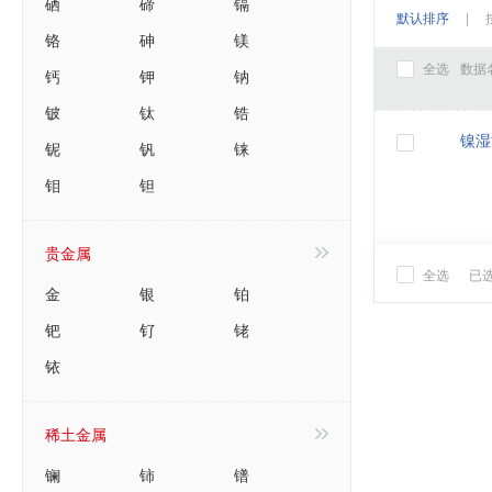
硒
碲
镉
默认排序
|
铬
砷
镁
全选
数据
钙
钾
钠
铍
钛
锆
镍湿
铌
钒
铼
钼
钽
贵金属
全选
已
金
银
铂
钯
钌
铑
铱
稀土金属
镧
铈
镨