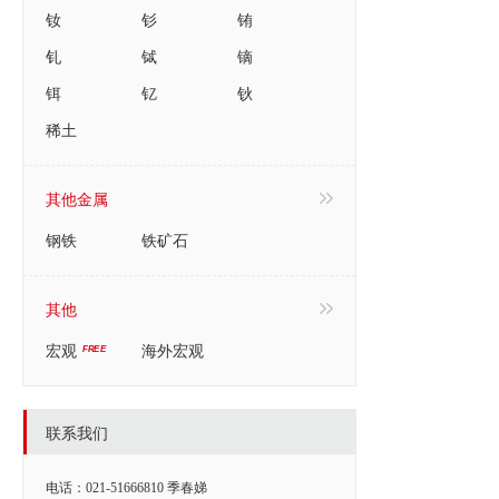
钕
钐
铕
钆
铽
镝
铒
钇
钬
稀土
其他金属
钢铁
铁矿石
其他
宏观
海外宏观
联系我们
电话：021-51666810 季春娣