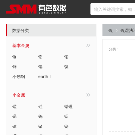
数据分类
镍
镍湿法
基本金属
分类：
铜
铝
铅
锌
锡
镍
不锈钢
earth-i
小金属
锰
硅
钴锂
锑
钨
铟
镓
锗
铋