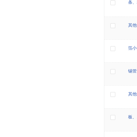
条、
其他
箔小
锡管
其他
板、