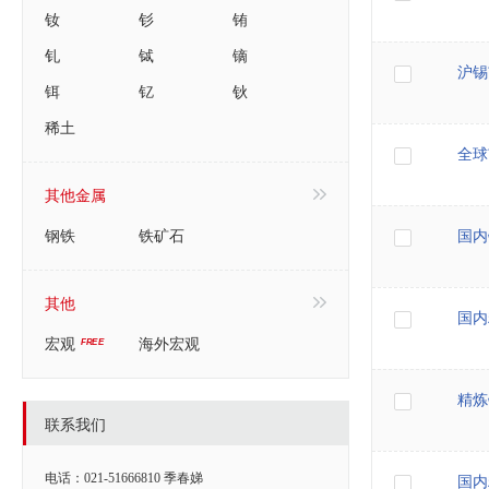
钕
钐
铕
钆
铽
镝
沪锡
铒
钇
钬
稀土
全球
其他金属
钢铁
铁矿石
国内
其他
国内
宏观
海外宏观
精炼
联系我们
电话：021-51666810 季春娣
国内