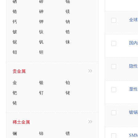
硒
碲
镉
铬
砷
镁
全球
钙
钾
钠
铍
钛
锆
铌
钒
铼
国内
钼
钽
隐性
贵金属
金
银
铂
显性
钯
钌
铑
铱
镀锡
稀土金属
镧
铈
镨
SM