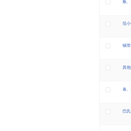
板、
箔小
锡管
其他
条、
巴氏