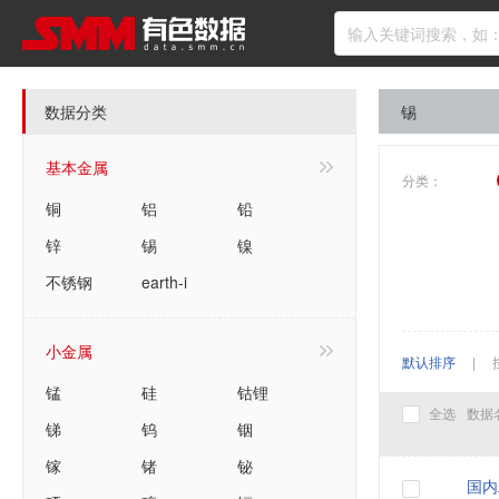
数据分类
锡
基本金属
分类：
铜
铝
铅
锌
锡
镍
不锈钢
earth-i
小金属
默认排序
|
锰
硅
钴锂
全选
数据
锑
钨
铟
镓
锗
铋
国内