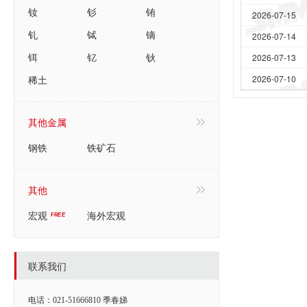
钕
钐
铕
2026-07-15
钆
铽
镝
2026-07-14
铒
钇
钬
2026-07-13
稀土
2026-07-10
其他金属
钢铁
铁矿石
其他
宏观
海外宏观
联系我们
电话：021-51666810 季春娣