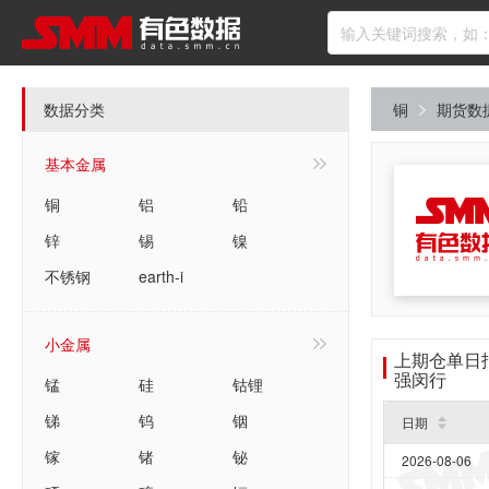
数据分类
铜
期货数
基本金属
铜
铝
铅
锌
锡
镍
不锈钢
earth-i
小金属
上期仓单日
强闵行
锰
硅
钴锂
锑
钨
铟
日期
镓
锗
铋
2026-08-06