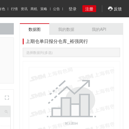
登录
注册
反馈
有色
行情
资讯
商机
策略
公告
数据图
我的数据
我的API
上期仓单日报分仓库_裕强闵行
选择数据列(多选)