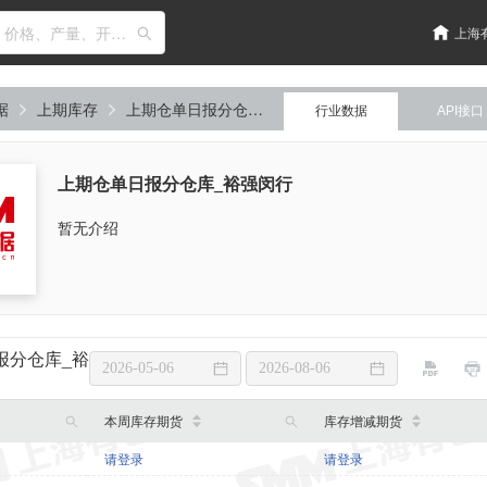
输入关键词搜索，如：价格、产量、开工率、库存
上海
据
上期库存
上期仓单日报分仓库_裕强闵行
行业数据
API接口
上期仓单日报分仓库_裕强闵行
暂无介绍
报分仓库_裕
本周库存期货
库存增减期货
请登录
请登录