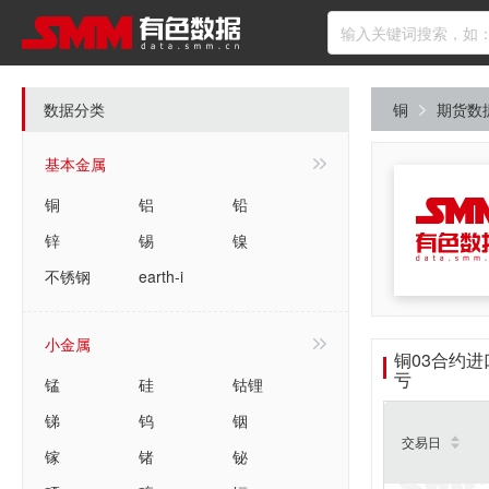
数据分类
铜
期货数
基本金属
铜
铝
铅
锌
锡
镍
不锈钢
earth-i
小金属
铜03合约进
亏
锰
硅
钴锂
锑
钨
铟
交易日
镓
锗
铋