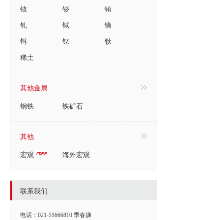
钕
钐
铕
钆
铽
镝
铒
钇
钬
稀土
其他金属
钢铁
铁矿石
其他
宏观
海外宏观
联系我们
电话：021-51666810 季春娣