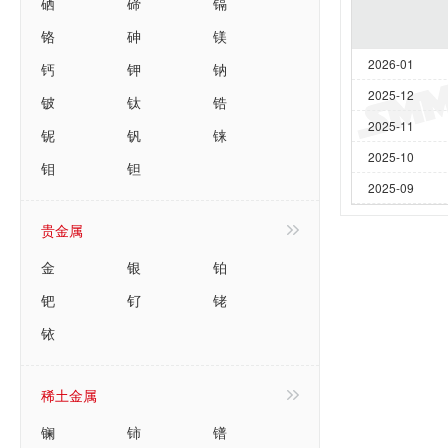
硒
碲
镉
铬
砷
镁
2026-01
钙
钾
钠
2025-12
铍
钛
锆
2025-11
铌
钒
铼
2025-10
钼
钽
2025-09
贵金属
金
银
铂
钯
钌
铑
铱
稀土金属
镧
铈
镨