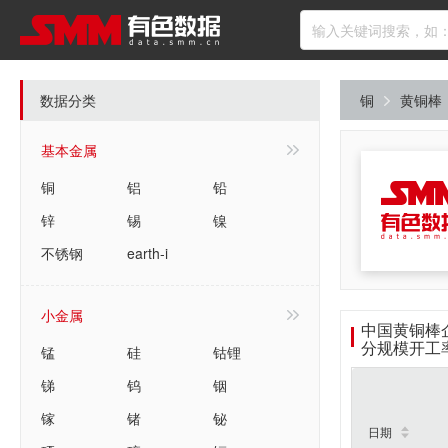
数据分类
铜
黄铜棒
基本金属
铜
铝
铅
锌
锡
镍
不锈钢
earth-i
小金属
中国黄铜棒
分规模开工
锰
硅
钴锂
锑
钨
铟
镓
锗
铋
日期