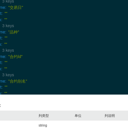
3 keys
me
:
"交易日"
t
:
""
o
:
""
3 keys
me
:
"品种"
t
:
""
o
:
""
3 keys
me
:
"合约Id"
t
:
""
o
:
""
3 keys
me
:
"合约别名"
t
:
""
o
:
""
3 keys
me
:
"开盘价"
：
t
:
"元/吨"
列类型
单位
列说明
o
:
""
3 keys
string