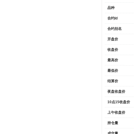
Na
Uni
品种
Inf
合约Id
6
:
{}
▶
Na
合约别名
Uni
开盘价
Inf
7
:
{}
▶
收盘价
Na
Uni
最高价
Inf
最低价
8
:
{}
▶
Na
结算价
Uni
Inf
夜盘收盘价
9
:
{}
▶
10点15收盘价
Na
Uni
上午收盘价
Inf
持仓量
10
:
▶
Na
成交量