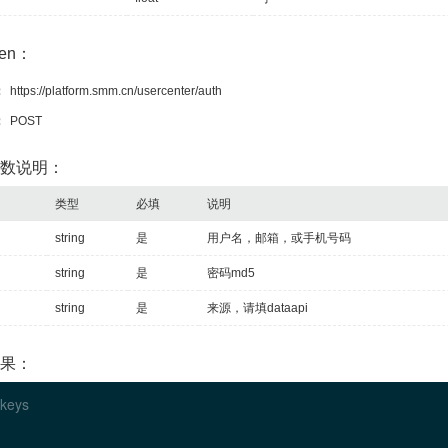
t
:
"元/吨"
o
:
""
{}
3 keys
en：
me
:
"上午收盘价"
：
https://platform.smm.cn/usercenter/auth
t
:
"元/吨"
o
:
""
：
POST
{}
3 keys
me
:
"持仓量"
求参数说明：
t
:
"手"
o
:
""
类型
必填
说明
{}
3 keys
string
是
用户名，邮箱，或手机号码
me
:
"成交量"
t
:
"手"
string
是
密码md5
o
:
""
t
:
[]
2 items
string
是
来源，请填dataapi
4 items
"2016-05-27"
结果：
"97.5"
"9.8"
 keys
"……"
4 items