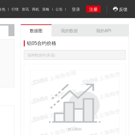
登录
注册
反馈
有色
行情
资讯
商机
策略
公告
数据图
我的数据
我的API
铝05合约价格
选择数据列(多选)