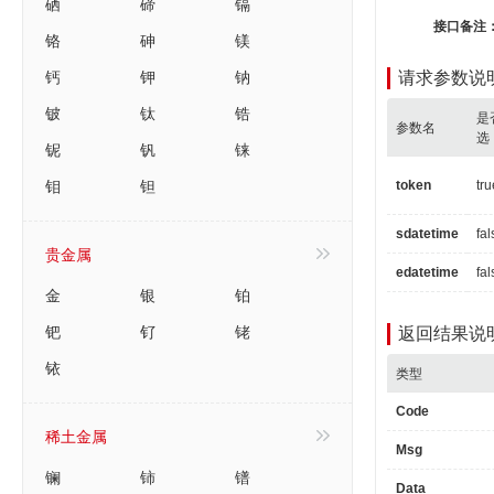
硒
碲
镉
接口备注
铬
砷
镁
钙
钾
钠
请求参数说
铍
钛
锆
是
参数名
选
铌
钒
铼
钼
钽
token
tru
sdatetime
fal
贵金属
edatetime
fal
金
银
铂
钯
钌
铑
返回结果说
铱
类型
Code
稀土金属
Msg
镧
铈
镨
Data