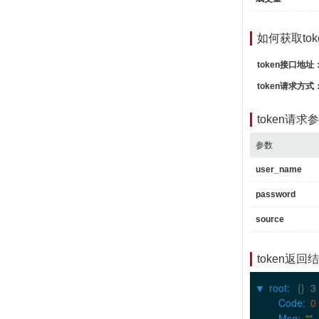
Uni
Inf
11
:
如何获取tok
▶
Na
token接口地址
Uni
Inf
token请求方式
12
:
▶
Na
token请
Uni
Inf
参数
13
:
▶
user_name
Na
Uni
password
Inf
source
Conten
▶
0
:
[]
▶
0
:
token返回
1
:
2
:
root
:
{}
3
▶
3
:
Code
:
0
1
:
[]
Msg
:
""
▶