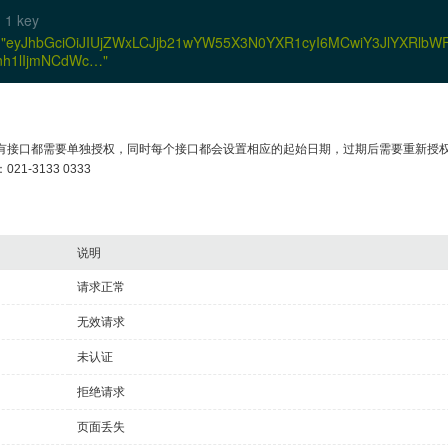
"2016-05-27"
1 key
"97.5"
"eyJhbGciOiJIUjZWxLCJjb21wYW55X3N0YXR1cyI6MCwiY3JlYXRlbW
"9.8"
nh1lIjmNCdWc…"
"……"
有接口都需要单独授权，同时每个接口都会设置相应的起始日期，过期后需要重新授
1-3133 0333
说明
请求正常
无效请求
未认证
拒绝请求
页面丢失