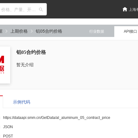
输入关键词搜索，如：价格、产量、开工率、库存
上海
据
上期价格
铝05合约价格
行业数据
API接口
铝05合约价格
暂无介绍
示例代码
：
https://dataapi.smm.cn/GetData/
al_aluminum_05_contract_price
：
JSON
：
POST