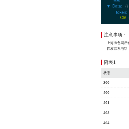
0
:
Data
:
{}
▶
1
:
token
:
2
:
CI6I
3
:
注意事项：
上海有色网所
授权联系电话：02
附表1：
状态
200
400
401
403
404