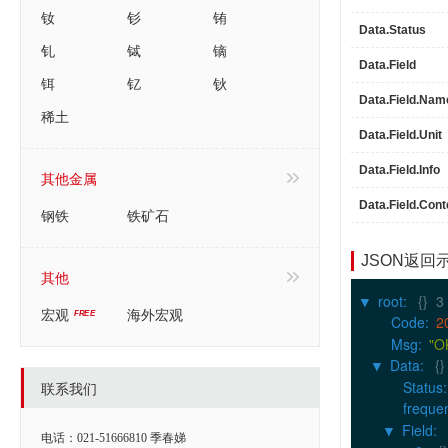
钕
钐
铕
Data.Status
钆
铽
镝
Data.Field
铒
钇
钬
Data.Field.Nam
稀土
Data.Field.Unit
Data.Field.Info
其他金属
Data.Field.Cont
钢铁
铁矿石
JSON返回
其他
root
:
{}
3
▶
宏观
海外宏观
Code
:
2
Msg
:
"O
Data
:
{}
▶
Status
:
联系我们
freque
Field
:
▶
电话：021-51666810 季春娣