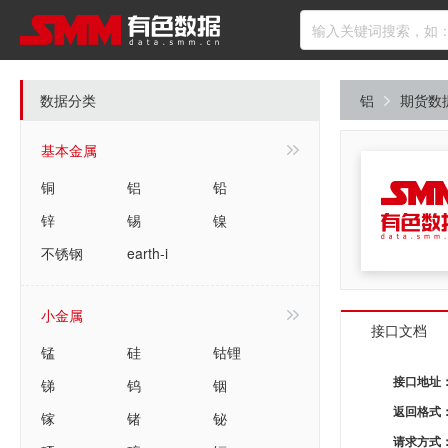
数据分类
铝
期货数
基本金属
铜
铝
铅
锌
锡
镍
不锈钢
earth-i
小金属
接口文档
锰
硅
钴锂
锑
钨
铟
接口地址
返回格式
镓
锗
铋
请求方式