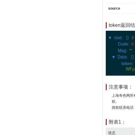
source
token返回
root
:
{}
3
▶
Code
:
0
Msg
:
""
Data
:
{}
▶
token
:
WFp
注意事项：
上海有色网所
权。
授权联系电话：02
附表1：
状态