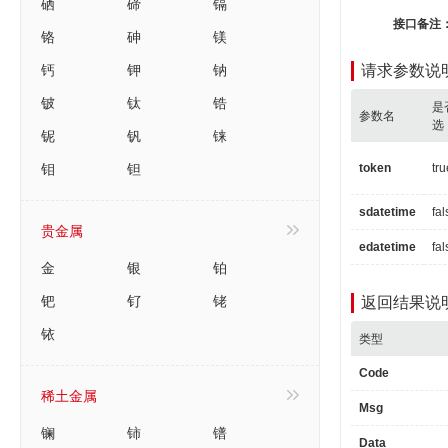
硒
碲
镉
接口备注
铬
砷
镁
钙
钾
钠
请求参数说
铍
钛
锆
是
参数名
选
铌
钒
铼
钼
钽
token
tru
sdatetime
fal
贵金属
edatetime
fal
金
银
铂
钯
钌
铑
返回结果说
铱
类型
Code
稀土金属
Msg
镧
铈
镨
Data