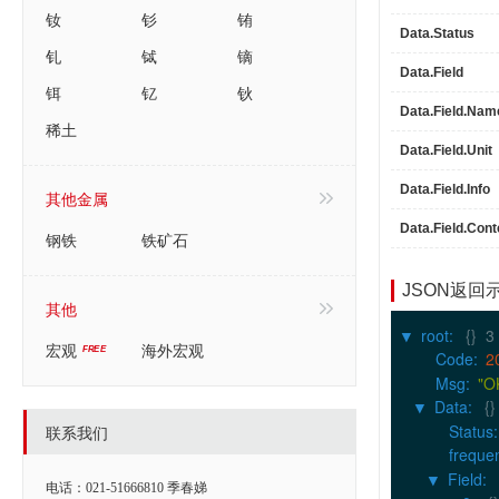
钕
钐
铕
Data.Status
钆
铽
镝
Data.Field
铒
钇
钬
Data.Field.Nam
稀土
Data.Field.Unit
Data.Field.Info
其他金属
Data.Field.Cont
钢铁
铁矿石
JSON返回
其他
root
:
{}
3
▶
宏观
海外宏观
Code
:
2
Msg
:
"O
Data
:
{}
▶
Status
:
联系我们
freque
Field
:
▶
电话：021-51666810 季春娣