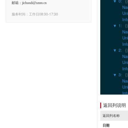
0
:
{}
▶
邮箱：jichundi@smm.cn
Na
Uni
服务时间：工作日08:30-17:30
Inf
1
:
{}
▶
Na
Uni
Inf
2
:
{}
▶
Na
Uni
Inf
3
:
{}
▶
Na
Uni
Inf
4
:
{}
▶
Na
返回列说明
Uni
返回列名称
Inf
5
:
{}
▶
日期