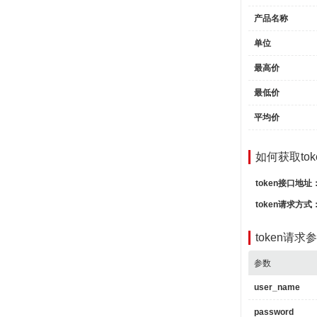
Na
Uni
产品名称
Inf
单位
Conten
▶
0
:
[]
最高价
▶
0
:
最低价
1
:
2
:
平均价
3
:
1
:
[]
▶
0
:
如何获取tok
1
:
token接口地址
2
:
3
:
token请求方式
token请
参数
user_name
password