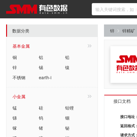
数据分类
锌
锌精矿
基本金属
铜
铝
铅
锌
锡
镍
不锈钢
earth-i
小金属
接口文档
锰
硅
钴锂
锑
钨
铟
接口地址
返回格式
镓
锗
铋
请求方式